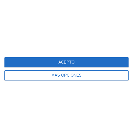
1
1517
8
CANALES POR
SIN PARTIDO
CANALES TV
PARTIDO
GRATUÍTO
8 Canales de pago
100%
0 Canales en abierto
0%
TOTAL
TOTAL
12
8
ACEPTO
Total equipos
CANALES
MÁS OPCIONES
Ranking equipos por nº de partidos
Saracens
28 (31,46%)
Leicester Tigers
27 (30,34%)
Bath Rugby
24 (26,97%)
Harlequins
22 (24,72%)
Northampton Saints
19 (21,35%)
Ver ranking completo