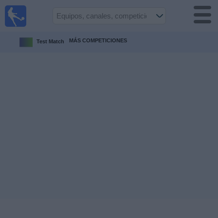
Fútbol
en la
TV
MÁS COMPETICIONES
Test Match
Guía de
Partidos
Televisados
Fútbol
hoy
Equipos
Competiciones
Canales
TV
Otros