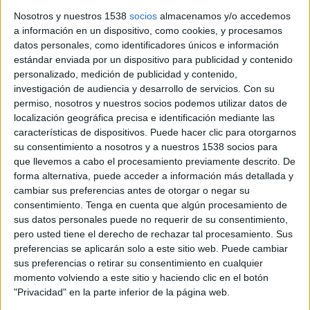
M+ Deportes 4 (66)
Nosotros y nuestros 1538
socios
almacenamos y/o accedemos
a información en un dispositivo, como cookies, y procesamos
Viernes, 12/06/2026
datos personales, como identificadores únicos e información
estándar enviada por un dispositivo para publicidad y contenido
20:45
Gallagher Premiership
personalizado, medición de publicidad y contenido,
investigación de audiencia y desarrollo de servicios.
Con su
Northampton Saints
permiso, nosotros y nuestros socios podemos utilizar datos de
Leicester Tigers
localización geográfica precisa e identificación mediante las
M+ Deportes 3 (65)
características de dispositivos. Puede hacer clic para otorgarnos
su consentimiento a nosotros y a nuestros 1538 socios para
que llevemos a cabo el procesamiento previamente descrito. De
forma alternativa, puede acceder a información más detallada y
cambiar sus preferencias antes de otorgar o negar su
consentimiento.
Tenga en cuenta que algún procesamiento de
sus datos personales puede no requerir de su consentimiento,
pero usted tiene el derecho de rechazar tal procesamiento. Sus
preferencias se aplicarán solo a este sitio web. Puede cambiar
sus preferencias o retirar su consentimiento en cualquier
momento volviendo a este sitio y haciendo clic en el botón
"Privacidad" en la parte inferior de la página web.