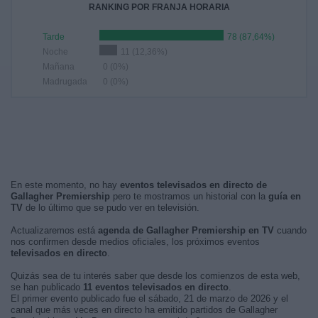
RANKING POR FRANJA HORARIA
Tarde
78 (87,64%)
Noche
11 (12,36%)
Mañana
0 (0%)
Madrugada
0 (0%)
En este momento, no hay
eventos televisados en directo de
Gallagher Premiership
pero te mostramos un historial con la
guía en
TV
de lo último que se pudo ver en televisión.
Actualizaremos está
agenda de Gallagher Premiership en TV
cuando
nos confirmen desde medios oficiales, los próximos eventos
televisados en directo
.
Quizás sea de tu interés saber que desde los comienzos de esta web,
se han publicado
11 eventos televisados en directo
.
El primer evento publicado fue el sábado, 21 de marzo de 2026 y el
canal que más veces en directo ha emitido partidos de Gallagher