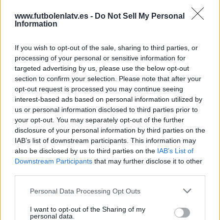
Ver ranking completo
www.futbolenlatv.es -
Do Not Sell My Personal
Information
MEDIA
DÍAS
TOTAL
If you wish to opt-out of the sale, sharing to third parties, or
1,6
804
7
processing of your personal or sensitive information for
CANALES POR
SIN PARTIDO
CANALES TV
targeted advertising by us, please use the below opt-out
PARTIDO
GRATUÍTO
section to confirm your selection. Please note that after your
opt-out request is processed you may continue seeing
5 Canales de pago
interest-based ads based on personal information utilized by
71,43%
us or personal information disclosed to third parties prior to
2 Canales en abierto
your opt-out. You may separately opt-out of the further
28,57%
disclosure of your personal information by third parties on the
IAB’s list of downstream participants. This information may
TOTAL
TOTAL
also be disclosed by us to third parties on the
IAB’s List of
10
7
Downstream Participants
that may further disclose it to other
third parties.
Total equipos
CANALES
Personal Data Processing Opt Outs
Ranking equipos por nº de partidos
I want to opt-out of the Sharing of my
AEK Athens HC
4 (33,33%)
personal data.