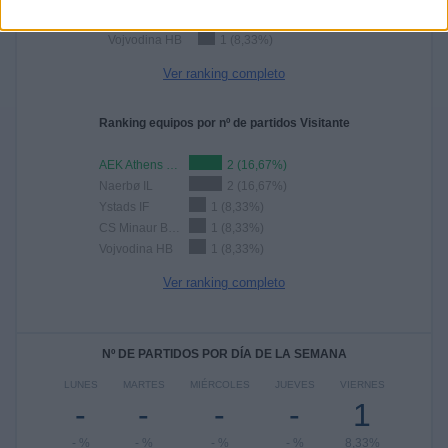
CS Minaur Baia Mare
1 (8,33%)
Vojvodina HB
1 (8,33%)
Ver ranking completo
Ranking equipos por nº de partidos Visitante
AEK Athens HC
2 (16,67%)
Naerbø IL
2 (16,67%)
Ystads IF
1 (8,33%)
CS Minaur Baia Mare
1 (8,33%)
Vojvodina HB
1 (8,33%)
Ver ranking completo
Nº DE PARTIDOS POR DÍA DE LA SEMANA
LUNES
MARTES
MIÉRCOLES
JUEVES
VIERNES
-
-
-
-
1
- %
- %
- %
- %
8,33%