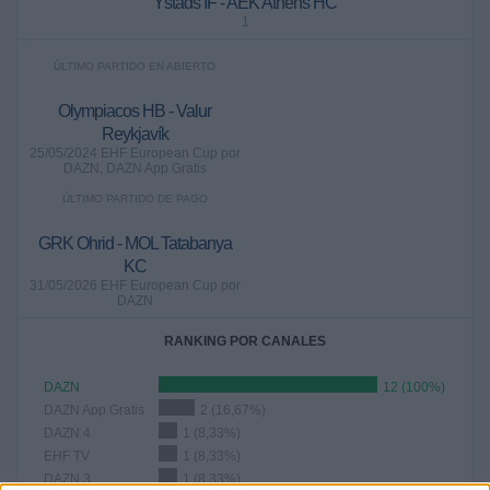
Ystads IF - AEK Athens HC
1
ÚLTIMO PARTIDO EN ABIERTO
Olympiacos HB - Valur
Reykjavík
25/05/2024 EHF European Cup por
DAZN, DAZN App Gratis
ÚLTIMO PARTIDO DE PAGO
GRK Ohrid - MOL Tatabanya
KC
31/05/2026 EHF European Cup por
DAZN
RANKING POR CANALES
DAZN
12 (100%)
DAZN App Gratis
2 (16,67%)
DAZN 4
1 (8,33%)
EHF TV
1 (8,33%)
DAZN 3
1 (8,33%)