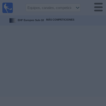
Fútbol
en la
TV
MÁS COMPETICIONES
EHF Europeo Sub-18
Guía de
Partidos
Televisados
Fútbol
hoy
Equipos
Competiciones
Canales
TV
Otros