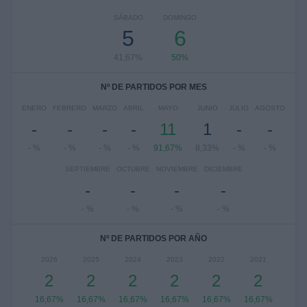
SÁBADO
DOMINGO
5
6
41,67%
50%
Nº DE PARTIDOS POR MES
ENERO
FEBRERO
MARZO
ABRIL
MAYO
JUNIO
JULIO
AGOSTO
-
-
-
-
11
1
-
-
- %
- %
- %
- %
91,67%
8,33%
- %
- %
SEPTIEMBRE
OCTUBRE
NOVIEMBRE
DICIEMBRE
-
-
-
-
- %
- %
- %
- %
Nº DE PARTIDOS POR AÑO
2026
2025
2024
2023
2022
2021
2
2
2
2
2
2
16,67%
16,67%
16,67%
16,67%
16,67%
16,67%