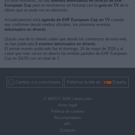
En este momento, no hay
eventos televisados en directo de EHF
European Cup
pero te mostramos un historial con la
guía en TV
de lo
último que se pudo ver en televisión.
Actualizaremos está
agenda de EHF European Cup en TV
cuando
nos confirmen desde medios oficiales, los próximos eventos
televisados en directo
.
Quizás sea de tu interés saber que desde los comienzos de esta web,
se han publicado
2 eventos televisados en directo
.
El primer evento publicado fue el domingo, 24 de mayo de 2026 y el
canal que más veces en directo ha emitido partidos de EHF European
Cup es DAZN con un total de 2.
Cambiar a tu zona horaria
Fútbol en la tele en
España
© WOSTI 2026 |
wosti.com
Aviso legal
Política de cookies
Recomendados
API
Contacto