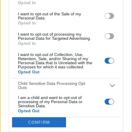
Naerbø IL
4 (33,33%)
Opted In
Ystads IF
2 (16,67%)
I want to opt-out of the Sale of my
CS Minaur Baia Mare
2 (16,67%)
Personal Data.
Vojvodina HB
2 (16,67%)
Opted In
Ver ranking completo
I want to opt-out of processing my
Personal Data for Targeted Advertising.
Opted In
Ranking equipos por nº de partidos en abierto
I want to opt-out of Collection, Use,
Valur Reykjavík
2 (16,67%)
Retention, Sale, and/or Sharing of my
Personal Data that Is Unrelated with the
Olympiacos HB
2 (16,67%)
Purposes for which it was collected.
Naerbø IL
1 (8,33%)
Opted Out
CS Minaur Baia Mare
1 (8,33%)
Child Sensitive Data Processing Opt
Ver ranking completo
Outs
I am a child and want to opt-out of
processing of my Personal Data or
Sensitive Data.
Ranking equipos por nº de partidos Local
Opted Out
AEK Athens HC
2 (16,67%)
CONFIRM
Naerbø IL
2 (16,67%)
Ystads IF
1 (8,33%)