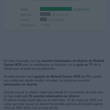
Tarde
83 (64,34%)
Mañana
28 (21,71%)
Noche
18 (13,95%)
Madrugada
0 (0%)
En este momento, no hay
eventos televisados en directo de Roland
Garros WTA
pero te mostramos un historial con la
guía en TV
de lo
último que se pudo ver en televisión.
Actualizaremos está
agenda de Roland Garros WTA en TV
cuando
nos confirmen desde medios oficiales, los próximos eventos
televisados en directo
.
Quizás sea de tu interés saber que desde los comienzos de esta web,
se han publicado
50 eventos televisados en directo
.
El primer evento publicado fue el miércoles, 27 de mayo de 2026 y el
canal que más veces en directo ha emitido partidos de Roland Garros
WTA es HBO MAX con un total de 50.