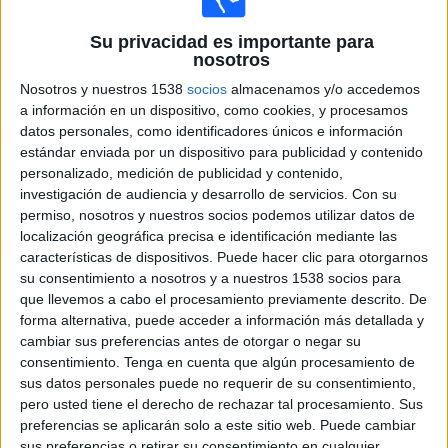
M. Chwalinska
M. Andreeva
Su privacidad es importante para
nosotros
HBO MAX
DAZN (Ver en directo)
Eurosport 4K (M444 O98)
DMAX
Eurosport 1
Nosotros y nuestros 1538
socios
almacenamos y/o accedemos
a información en un dispositivo, como cookies, y procesamos
datos personales, como identificadores únicos e información
Jueves, 04/06/2026
estándar enviada por un dispositivo para publicidad y contenido
15:10
Roland Garros WTA
personalizado, medición de publicidad y contenido,
Semifinal 1
investigación de audiencia y desarrollo de servicios.
Con su
Grand Slam
permiso, nosotros y nuestros socios podemos utilizar datos de
localización geográfica precisa e identificación mediante las
M. Kostyuk
características de dispositivos. Puede hacer clic para otorgarnos
M. Andreeva
su consentimiento a nosotros y a nuestros 1538 socios para
que llevemos a cabo el procesamiento previamente descrito. De
HBO MAX
DAZN (Ver en directo)
forma alternativa, puede acceder a información más detallada y
Eurosport 4K (M444 O98)
Eurosport 1
cambiar sus preferencias antes de otorgar o negar su
17:10
Roland Garros WTA
consentimiento.
Tenga en cuenta que algún procesamiento de
Semifinal 2
sus datos personales puede no requerir de su consentimiento,
Grand Slam
pero usted tiene el derecho de rechazar tal procesamiento. Sus
preferencias se aplicarán solo a este sitio web. Puede cambiar
D. Shnaider
sus preferencias o retirar su consentimiento en cualquier