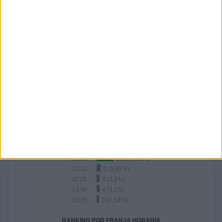
- %
- %
- %
- %
89,92%
10,08%
- %
- %
SEPTIEMBRE
OCTUBRE
NOVIEMBRE
DICIEMBRE
-
-
-
-
- %
- %
- %
- %
Nº DE PARTIDOS POR AÑO
2026
2025
127
2
98,45%
1,55%
RANKING POR HORAS
11:10
22 (17,05%)
12:10
5 (3,88%)
11:15
4 (3,1%)
14:00
4 (3,1%)
13:15
3 (2,33%)
RANKING POR FRANJA HORARIA