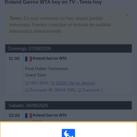
Roland Garros WTA hoy en TV - Tenis hoy
Deportes
×
Tenis:
En este momento no hay ningún partido
Noticias
televisado. Puedes consultar el historial de partidos
televisados anteriormente.
Widget
Domingo, 07/06/2026
11:00
Roland Garros WTA
Final Dobles Femeninos
Grand Slam
HBO MAX
DAZN (Ver en directo)
Eurosport 4K (M444 O98)
Eurosport 1
Sábado, 06/06/2026
15:00
Roland Garros WTA
Final
Grand Slam