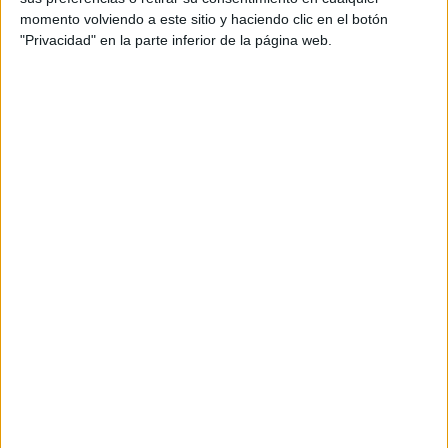
M. Chwalinska
momento volviendo a este sitio y haciendo clic en el botón
"Privacidad" en la parte inferior de la página web.
HBO MAX
DAZN (Ver en directo)
Eurosport 4K (M444 O98)
Eurosport 1