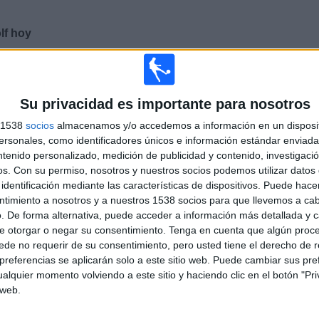
lf hoy
×
elevisado. Puedes consultar el historial de partidos televisados
Su privacidad es importante para nosotros
s 1538
socios
almacenamos y/o accedemos a información en un disposit
sonales, como identificadores únicos e información estándar enviada 
Movistar Golf
Jornada
ntenido personalizado, medición de publicidad y contenido, investigaci
(M68)
4
os.
Con su permiso, nosotros y nuestros socios podemos utilizar datos 
identificación mediante las características de dispositivos. Puede hacer
ntimiento a nosotros y a nuestros 1538 socios para que llevemos a ca
. De forma alternativa, puede acceder a información más detallada y 
Movistar Golf
Jornada
e otorgar o negar su consentimiento.
Tenga en cuenta que algún proc
(M68)
3
de no requerir de su consentimiento, pero usted tiene el derecho de r
referencias se aplicarán solo a este sitio web. Puede cambiar sus pref
alquier momento volviendo a este sitio y haciendo clic en el botón "Pri
 web.
Movistar Golf
Jornada
(M68)
2