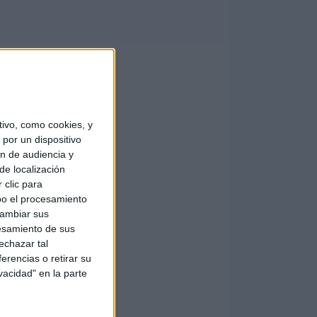
ivo, como cookies, y
por un dispositivo
ón de audiencia y
de localización
 clic para
bo el procesamiento
cambiar sus
esamiento de sus
echazar tal
erencias o retirar su
vacidad" en la parte