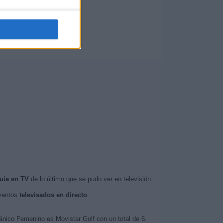
uía en TV
de lo último que se pudo ver en televisión.
eventos
televisados en directo
.
tánico Femenino es Movistar Golf con un total de 6.