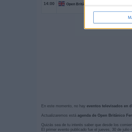
14:00
Open Británico Femenino
M
En este momento, no hay
eventos televisados en 
Actualizaremos está
agenda de Open Británico Fe
Quizás sea de tu interés saber que desde los comie
El primer evento publicado fue el jueves, 30 de juli