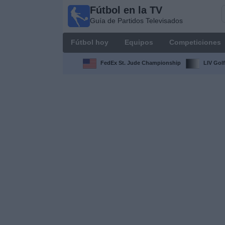
Fútbol en la TV
Fútbol
Guía de Partidos Televisados
en la
TV
Fútbol hoy
Equipos
Competiciones
Guía de
Partidos
FedEx St. Jude Championship
LIV Golf
Televisados
Fútbol
hoy
Equipos
Competiciones
Canales
TV
Otros