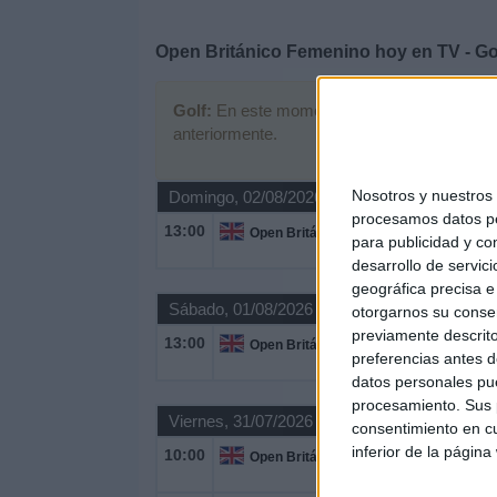
Deportes
Open Británico Femenino hoy en TV - Go
Noticias
Golf:
En este momento no hay ningún partido t
anteriormente.
Widget
Nosotros y nuestro
Domingo, 02/08/2026
procesamos datos per
13:00
Open Británico Femenino
para publicidad y co
desarrollo de servici
geográfica precisa e 
Sábado, 01/08/2026
otorgarnos su conse
previamente descrito
13:00
Open Británico Femenino
preferencias antes d
datos personales pue
procesamiento. Sus p
Viernes, 31/07/2026
consentimiento en cu
inferior de la página
10:00
Open Británico Femenino