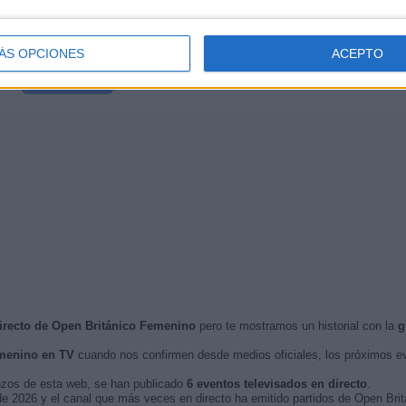
Movistar Golf
Jornada
(M68)
2
ÁS OPCIONES
ACEPTO
Más días
directo de Open Británico Femenino
pero te mostramos un historial con la
g
menino en TV
cuando nos confirmen desde medios oficiales, los próximos 
nzos de esta web, se han publicado
6 eventos televisados en directo
.
o de 2026 y el canal que más veces en directo ha emitido partidos de Open Bri