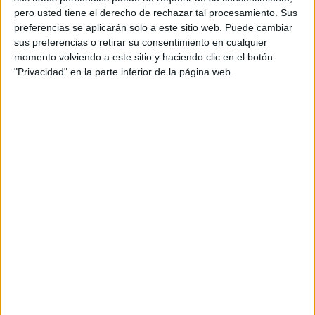
pero usted tiene el derecho de rechazar tal procesamiento. Sus
Jornada 3
preferencias se aplicarán solo a este sitio web. Puede cambiar
HBO MAX
Movistar Golf (M68)
sus preferencias o retirar su consentimiento en cualquier
momento volviendo a este sitio y haciendo clic en el botón
Viernes, 31/07/2026
"Privacidad" en la parte inferior de la página web.
13:00
Rocket Mortgage Classic
Jornada 2
HBO MAX
Movistar Golf (M68)
Más días
En este momento, no hay
eventos televisados en directo de Rocket
Mortgage Classic
pero te mostramos un historial con la
guía en TV
de