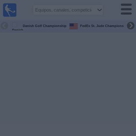
Fútbol
en la
TV
Danish Golf Championship
FedEx St. Jude Championship
Guía de
Partidos
Televisados
Fútbol
hoy
Equipos
Competiciones
Canales
TV
Otros