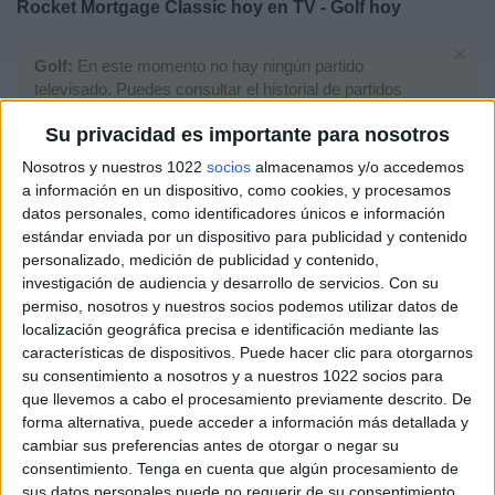
Rocket Mortgage Classic hoy en TV - Golf hoy
Deportes
×
Golf:
En este momento no hay ningún partido
Noticias
televisado. Puedes consultar el historial de partidos
televisados anteriormente.
Su privacidad es importante para nosotros
Widget
Nosotros y nuestros 1022
socios
almacenamos y/o accedemos
Domingo, 02/08/2026
a información en un dispositivo, como cookies, y procesamos
13:00
Rocket Mortgage Classic
datos personales, como identificadores únicos e información
estándar enviada por un dispositivo para publicidad y contenido
personalizado, medición de publicidad y contenido,
investigación de audiencia y desarrollo de servicios.
Con su
Jornada 4
permiso, nosotros y nuestros socios podemos utilizar datos de
localización geográfica precisa e identificación mediante las
HBO MAX
Movistar Golf (M68)
características de dispositivos. Puede hacer clic para otorgarnos
su consentimiento a nosotros y a nuestros 1022 socios para
Sábado, 01/08/2026
que llevemos a cabo el procesamiento previamente descrito. De
forma alternativa, puede acceder a información más detallada y
13:00
Rocket Mortgage Classic
cambiar sus preferencias antes de otorgar o negar su
consentimiento.
Tenga en cuenta que algún procesamiento de
sus datos personales puede no requerir de su consentimiento,