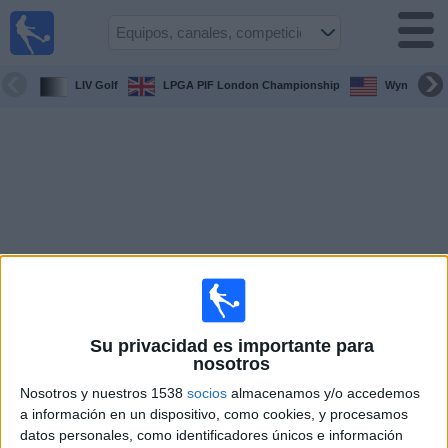
Fútbol
en la
TV
LIV Golf
LPGA PIF London Championship
Wyndham C
Guía de
Partidos
Televisados
Fútbol
hoy
Equipos
Competiciones
Su privacidad es importante para
nosotros
Canales
TV
Nosotros y nuestros 1538
socios
almacenamos y/o accedemos
a información en un dispositivo, como cookies, y procesamos
datos personales, como identificadores únicos e información
Otros