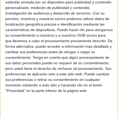
The CJ Cup Byron Nelson hoy en TV - Golf hoy
estándar enviada por un dispositivo para publicidad y contenido
Deportes
personalizado, medición de publicidad y contenido,
×
investigación de audiencia y desarrollo de servicios.
Con su
Golf:
En este momento no hay ningún partido
Noticias
permiso, nosotros y nuestros socios podemos utilizar datos de
televisado. Puedes consultar el historial de partidos
localización geográfica precisa e identificación mediante las
televisados anteriormente.
características de dispositivos. Puede hacer clic para otorgarnos
Widget
su consentimiento a nosotros y a nuestros 1538 socios para
que llevemos a cabo el procesamiento previamente descrito. De
Domingo, 24/05/2026
forma alternativa, puede acceder a información más detallada y
14:00
The CJ Cup Byron Nelson
cambiar sus preferencias antes de otorgar o negar su
consentimiento.
Tenga en cuenta que algún procesamiento de
Jornada 4
sus datos personales puede no requerir de su consentimiento,
PGA Tour
pero usted tiene el derecho de rechazar tal procesamiento. Sus
HBO MAX
preferencias se aplicarán solo a este sitio web. Puede cambiar
sus preferencias o retirar su consentimiento en cualquier
Sábado, 23/05/2026
momento volviendo a este sitio y haciendo clic en el botón
"Privacidad" en la parte inferior de la página web.
14:00
The CJ Cup Byron Nelson
Jornada 3
PGA Tour
HBO MAX