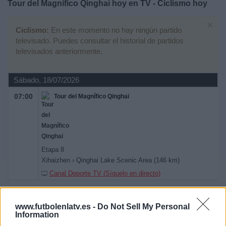
Tour del Magnífico Qinghai hoy en TV - Ciclismo hoy
Deportes
×
Ciclismo:
En este momento no hay ningún partido
Noticias
televisado. Puedes consultar el historial de partidos
televisados anteriormente.
Widget
Sábado, 18/07/2026
07:00
Tour del Magnífico Qinghai
Etapa 8
Xihaizhen › Qinghai Lake Scenic Area (146 km)
Canal Deporte TV (Síguelo en directo)
Viernes, 17/07/2026
www.futbolenlatv.es -
Do Not Sell My Personal
Information
07:00
Tour del Magnífico Qinghai