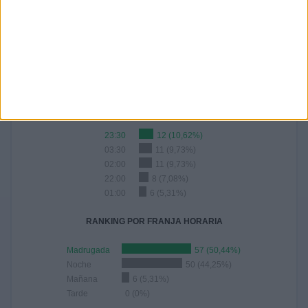
Nº DE PARTIDOS POR AÑO
2025
2024
2023
2022
2021
2020
2019
19
19
23
25
7
10
10
16,81%
16,81%
20,35%
22,12%
6,19%
8,85%
8,85%
RANKING POR HORAS
23:30
12 (10,62%)
03:30
11 (9,73%)
02:00
11 (9,73%)
22:00
8 (7,08%)
01:00
6 (5,31%)
RANKING POR FRANJA HORARIA
Madrugada
57 (50,44%)
Noche
50 (44,25%)
Mañana
6 (5,31%)
Tarde
0 (0%)