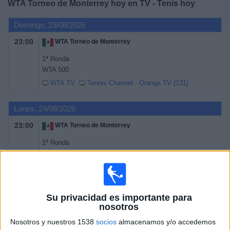
WTA Torneo de Monterrey hoy en TV - Tenis hoy
Deportes
Domingo, 23/08/2026
Noticias
23:00
WTA Torneo de Monterrey
1ª Ronda
Widget
WTA 500
WTA TV
Tennis Channel - Orange TV (131)
Lunes, 24/08/2026
23:00
WTA Torneo de Monterrey
1ª Ronda
WTA 500
WTA TV
Tennis Channel - Orange TV (131)
Martes, 25/08/2026
Su privacidad es importante para
nosotros
23:00
WTA Torneo de Monterrey
Nosotros y nuestros 1538
socios
almacenamos y/o accedemos
2ª Ronda