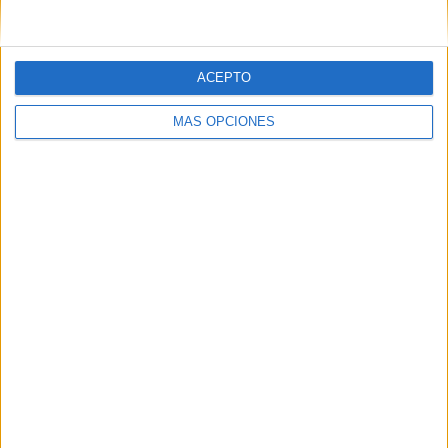
0 Canales en abierto
0%
TOTAL
TOTAL
85
7
ACEPTO
Total equipos
CANALES
MÁS OPCIONES
Ranking equipos por nº de partidos
M. Bouzkova
10 (8,85%)
L. Fernández
10 (8,85%)
E. Svitolina
9 (7,96%)
MC. Osorio
7 (6,19%)
E. Alexandrova
7 (6,19%)
Ver ranking completo
Ranking equipos por nº de partidos en abierto
Ver ranking completo