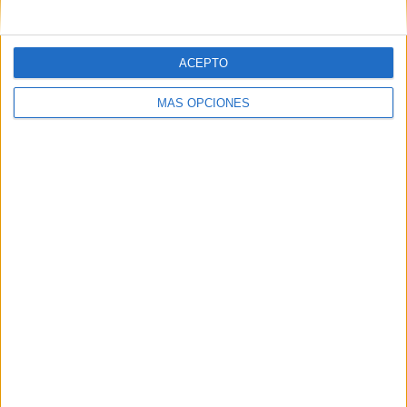
ACEPTO
MÁS OPCIONES
Más días
En este momento, no hay
eventos televisados en directo de Juegos
Olímpicos
pero te mostramos un historial con la
guía en TV
de lo