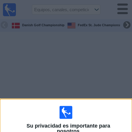
Fútbol
en la
TV
Danish Golf Championship
FedEx St. Jude Championship
Guía de
Partidos
Televisados
Fútbol
hoy
Equipos
Competiciones
Canales
TV
Su privacidad es importante para
Otros
nosotros