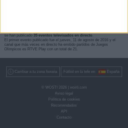
último que se pudo ver en televisión.
Actualizaremos está
agenda de Juegos Olímpicos en TV
cuando nos
confirmen desde medios oficiales, los próximos eventos
televisados
en directo
.
Quizás sea de tu interés saber que desde los comienzos de esta web,
se han publicado
35 eventos televisados en directo
.
El primer evento publicado fue el jueves, 11 de agosto de 2016 y el
canal que más veces en directo ha emitido partidos de Juegos
Olímpicos es RTVE Play con un total de 21.
Cambiar a tu zona horaria
Fútbol en la tele en
España
© WOSTI 2026 |
wosti.com
Aviso legal
Política de cookies
Recomendados
API
Contacto