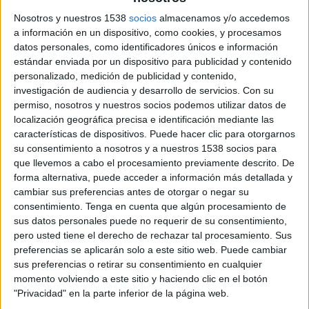
Juegos Olímpicos hoy en TV - Golf hoy
Deportes
Nosotros y nuestros 1538
socios
almacenamos y/o accedemos
×
a información en un dispositivo, como cookies, y procesamos
Golf:
En este momento no hay ningún partido
Noticias
datos personales, como identificadores únicos e información
televisado. Puedes consultar el historial de partidos
estándar enviada por un dispositivo para publicidad y contenido
televisados anteriormente.
personalizado, medición de publicidad y contenido,
Widget
investigación de audiencia y desarrollo de servicios.
Con su
permiso, nosotros y nuestros socios podemos utilizar datos de
Sábado, 10/08/2024
localización geográfica precisa e identificación mediante las
09:00
Juegos Olímpicos
características de dispositivos. Puede hacer clic para otorgarnos
su consentimiento a nosotros y a nuestros 1538 socios para
Ronda 4 femenina
que llevemos a cabo el procesamiento previamente descrito. De
HBO MAX
forma alternativa, puede acceder a información más detallada y
cambiar sus preferencias antes de otorgar o negar su
consentimiento.
Tenga en cuenta que algún procesamiento de
Viernes, 09/08/2024
sus datos personales puede no requerir de su consentimiento,
09:00
Juegos Olímpicos
pero usted tiene el derecho de rechazar tal procesamiento. Sus
preferencias se aplicarán solo a este sitio web. Puede cambiar
Ronda 3 femenina
sus preferencias o retirar su consentimiento en cualquier
HBO MAX
momento volviendo a este sitio y haciendo clic en el botón
"Privacidad" en la parte inferior de la página web.
Jueves, 08/08/2024